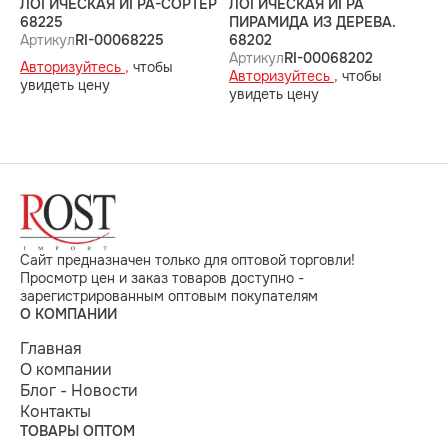
ЛОГИЧЕСКАЯ ИГРА-СОРТЕР
ЛОГИЧЕСКАЯ ИГРА
Д
68225
ПИРАМИДА ИЗ ДЕРЕВА.
И
Артикул
RI-00068225
68202
А
Артикул
RI-00068202
Авторизуйтесь ,
чтобы
А
Авторизуйтесь ,
чтобы
увидеть цену
у
увидеть цену
Сайт предназначен только для оптовой торговли!
Просмотр цен и заказ товаров доступно -
зарегистрированным оптовым покупателям
О КОМПАНИИ
Главная
О компании
Блог - Новости
Контакты
ТОВАРЫ ОПТОМ