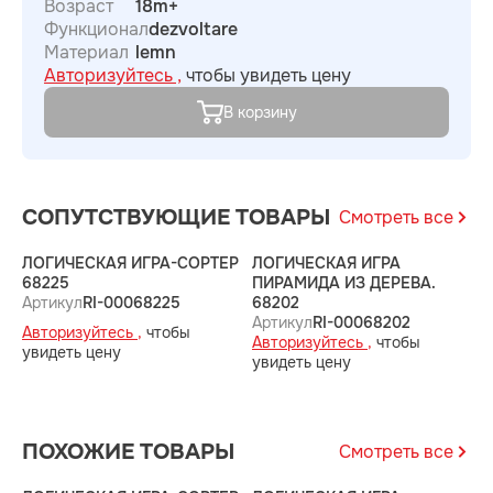
Возраст
18m+
Функционал
dezvoltare
Материал
lemn
Авторизуйтесь ,
чтобы увидеть цену
В корзину
СОПУТСТВУЮЩИЕ ТОВАРЫ
Смотреть все
ЛОГИЧЕСКАЯ ИГРА-СОРТЕР
ЛОГИЧЕСКАЯ ИГРА
Д
68225
ПИРАМИДА ИЗ ДЕРЕВА.
И
Артикул
RI-00068225
68202
А
Артикул
RI-00068202
Авторизуйтесь ,
чтобы
А
Авторизуйтесь ,
чтобы
увидеть цену
у
увидеть цену
ПОХОЖИЕ ТОВАРЫ
Смотреть все