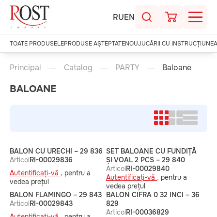
RU
EN
TOATE PRODUSELE
PRODUSE AȘTEPTATE
NOU
JUCĂRII CU INSTRUCȚIUNE
Principal
Catalog
PARTY
Baloane
BALOANE
BALON CU URECHI – 29 836
SET BALOANE CU FUNDIȚĂ
Articol
RI-00029836
ȘI VOAL 2 PCS – 29 840
Articol
RI-00029840
Autentificați-vă ,
pentru a
Autentificați-vă ,
pentru a
vedea prețul
vedea prețul
BALON FLAMINGO – 29 843
BALON CIFRA 0 32 INCI – 36
Articol
RI-00029843
829
Articol
RI-00036829
Autentificați-vă ,
pentru a