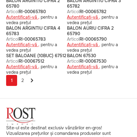
BALON ARGINTIU CIFRA 2
BALON ARGINTIU CIFRA 3
65780
65782
Articol
RI-00065780
Articol
RI-00065782
Autentificați-vă ,
pentru a
Autentificați-vă ,
pentru a
vedea prețul
vedea prețul
BALON ARGINTIU CIFRA 4
BALON AURIU CIFRA 2
65783
65790
Articol
RI-00065783
Articol
RI-00065790
Autentificați-vă ,
pentru a
Autentificați-vă ,
pentru a
vedea prețul
vedea prețul
SET BALOANE (10BUC) 67512
BALON 67530
Articol
RI-00067512
Articol
RI-00067530
Autentificați-vă ,
pentru a
Autentificați-vă ,
pentru a
vedea prețul
vedea prețul
1
2
Site-ul este destinat exclusiv vânzărilor en-gros!
Vizualizarea prețurilor și comandarea produselor sunt