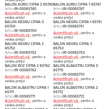
vedea prețul
BALON AURIU CIFRA 2 65740
BALON AURIU CIFRA 7 65747
Articol
RI-00065740
Articol
RI-00065747
Autentificați-vă ,
pentru a
Autentificați-vă ,
pentru a
vedea prețul
vedea prețul
BALON NEGRU CIFRA 0
BALON NEGRU CIFRA 1 65751
65750
Articol
RI-00065751
Articol
RI-00065750
Autentificați-vă ,
pentru a
Autentificați-vă ,
pentru a
vedea prețul
vedea prețul
BALON NEGRU CIFRA 2
BALON NEGRU CIFRA 3
65752
65753
Articol
RI-00065752
Articol
RI-00065753
Autentificați-vă ,
pentru a
Autentificați-vă ,
pentru a
vedea prețul
vedea prețul
BALON ROZ CIFRA 2 65762
BALON ALBASTRU CIFRA 0
Articol
RI-00065762
65770
Articol
RI-00065770
Autentificați-vă ,
pentru a
Autentificați-vă ,
pentru a
vedea prețul
vedea prețul
BALON ALBASTRU CIFRA 1
BALON ALBASTRU CIFRA 2
65771
65772
Articol
RI-00065771
Articol
RI-00065772
Autentificați-vă ,
pentru a
Autentificați-vă ,
pentru a
vedea prețul
vedea prețul