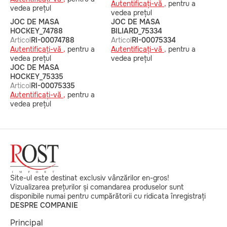
Autentificați-vă ,
pentru a
vedea prețul
vedea prețul
JOC DE MASA
JOC DE MASA
HOCKEY_74788
BILIARD_75334
Articol
RI-00074788
Articol
RI-00075334
Autentificați-vă ,
pentru a
Autentificați-vă ,
pentru a
vedea prețul
vedea prețul
JOC DE MASA
HOCKEY_75335
Articol
RI-00075335
Autentificați-vă ,
pentru a
vedea prețul
Site-ul este destinat exclusiv vânzărilor en-gros!
Vizualizarea prețurilor și comandarea produselor sunt
disponibile numai pentru cumpărătorii cu ridicata înregistrați
DESPRE COMPANIE
Principal