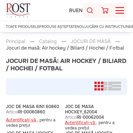
RU
EN
TOATE PRODUSELE
PRODUSE AȘTEPTATE
NOU
JUCĂRII CU INSTRUCȚIUNE
Principal
Catalog
JOCURI DE MASĂ
Jocuri de masă: Air hockey / Biliard / Hochei / Fotbal
JOCURI DE MASĂ: AIR HOCKEY / BILIARD
/ HOCHEI / FOTBAL
JOC DE MASA 6IN1 60860
JOC DE MASA
Articol
RI-00060860
HOCKEY_62004
Articol
RI-00062004
Autentificați-vă ,
pentru a
Autentificați-vă ,
pentru a
vedea prețul
vedea prețul