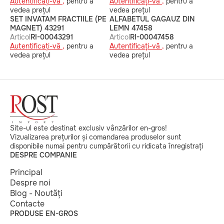
Autentificați-vă ,
pentru a
Autentificați-vă ,
pentru a
vedea prețul
vedea prețul
SET INVATAM FRACTIILE (PE
ALFABETUL GAGAUZ DIN
MAGNET) 43291
LEMN 47458
Articol
RI-00043291
Articol
RI-00047458
Autentificați-vă ,
pentru a
Autentificați-vă ,
pentru a
vedea prețul
vedea prețul
Site-ul este destinat exclusiv vânzărilor en-gros!
Vizualizarea prețurilor și comandarea produselor sunt
disponibile numai pentru cumpărătorii cu ridicata înregistrați
DESPRE COMPANIE
Principal
Despre noi
Blog - Noutăți
Contacte
PRODUSE EN-GROS