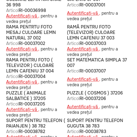
36 998
Articol
RI-00037001
Articol
RI-00036998
Autentificați-vă ,
pentru a
Autentificați-vă ,
pentru a
vedea prețul
vedea prețul
RAMA PENTRTU FOTO
RAMĂ PENTRU FOTO
MESAJ CULOARE LEMN
(TELEVIZOR) CULOARE
NATURAL 37 002
LEMN CAFENIU 37 003
Articol
RI-00037002
Articol
RI-00037003
Autentificați-vă ,
pentru a
Autentificați-vă ,
pentru a
vedea prețul
vedea prețul
RAMA PENTRU FOTO (
SET MATEMATICA SIMPLA 37
TELEVIZOR ) CULOARE
007
LEMN CAFENIU 37 004
Articol
RI-00037007
Articol
RI-00037004
Autentificați-vă ,
pentru a
Autentificați-vă ,
pentru a
vedea prețul
vedea prețul
PUZZLE ( ANIMALE
PUZZLE ( COSMOS ) 37206
SALBATICE ) 37205
Articol
RI-00037206
Articol
RI-00037205
Autentificați-vă ,
pentru a
Autentificați-vă ,
pentru a
vedea prețul
vedea prețul
SUPORT PENTRU TELEFON (
SUPORT PENTRU TELEFON
PAIANJEN ) 38 782
GUGUTA 38 783
Articol
RI-00038782
Articol
RI-00038783