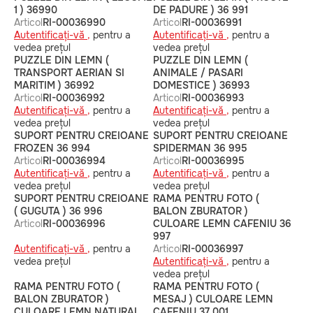
1 ) 36990
DE PADURE ) 36 991
Articol
RI-00036990
Articol
RI-00036991
Autentificați-vă ,
pentru a
Autentificați-vă ,
pentru a
vedea prețul
vedea prețul
PUZZLE DIN LEMN (
PUZZLE DIN LEMN (
TRANSPORT AERIAN SI
ANIMALE / PASARI
MARITIM ) 36992
DOMESTICE ) 36993
Articol
RI-00036992
Articol
RI-00036993
Autentificați-vă ,
pentru a
Autentificați-vă ,
pentru a
vedea prețul
vedea prețul
SUPORT PENTRU CREIOANE
SUPORT PENTRU CREIOANE
FROZEN 36 994
SPIDERMAN 36 995
Articol
RI-00036994
Articol
RI-00036995
Autentificați-vă ,
pentru a
Autentificați-vă ,
pentru a
vedea prețul
vedea prețul
SUPORT PENTRU CREIOANE
RAMA PENTRU FOTO (
( GUGUTA ) 36 996
BALON ZBURATOR )
Articol
RI-00036996
CULOARE LEMN CAFENIU 36
997
Autentificați-vă ,
pentru a
Articol
RI-00036997
vedea prețul
Autentificați-vă ,
pentru a
vedea prețul
RAMA PENTRU FOTO (
RAMA PENTRU FOTO (
BALON ZBURATOR )
MESAJ ) CULOARE LEMN
CULOARE LEMN NATURAL
CAFENIU 37 001