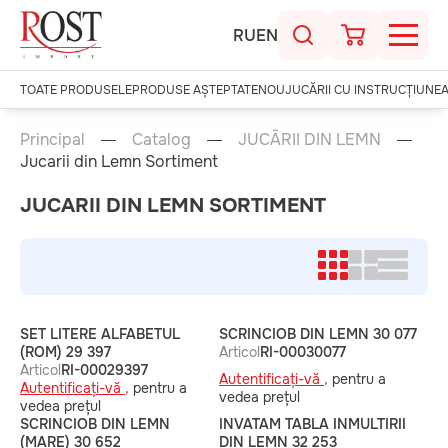
RU
EN
TOATE PRODUSELE
PRODUSE AȘTEPTATE
NOU
JUCĂRII CU INSTRUCȚIUNE
Principal
Catalog
JUCĂRII DIN LEMN
Jucarii din Lemn Sortiment
JUCARII DIN LEMN SORTIMENT
SET LITERE ALFABETUL
SCRINCIOB DIN LEMN 30 077
(ROM) 29 397
Articol
RI-00030077
Articol
RI-00029397
Autentificați-vă ,
pentru a
Autentificați-vă ,
pentru a
vedea prețul
vedea prețul
SCRINCIOB DIN LEMN
INVATAM TABLA INMULTIRII
(MARE) 30 652
DIN LEMN 32 253