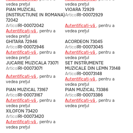
vedea prețul
vedea prețul
PIAN MUZICAL
VIOARA 72929
(INSTRUCTIUNE IN ROMANA)
Articol
RI-00072929
72042
Articol
RI-00072042
Autentificați-vă ,
pentru a
Autentificați-vă ,
pentru a
vedea prețul
vedea prețul
GHITARA 72946
ACORDEON 73045
Articol
RI-00072946
Articol
RI-00073045
Autentificați-vă ,
pentru a
Autentificați-vă ,
pentru a
vedea prețul
vedea prețul
JUCARIE MUZICALA 73071
SET INSTRUMENTE
Articol
RI-00073071
MUZICALE DIN LEMN 73148
Articol
RI-00073148
Autentificați-vă ,
pentru a
Autentificați-vă ,
pentru a
vedea prețul
vedea prețul
PIAN MUZICAL 73167
PIAN MUZICAL 73386
Articol
RI-00073167
Articol
RI-00073386
Autentificați-vă ,
pentru a
Autentificați-vă ,
pentru a
vedea prețul
vedea prețul
XILOFON 73420
Articol
RI-00073420
Autentificați-vă ,
pentru a
vedea prețul