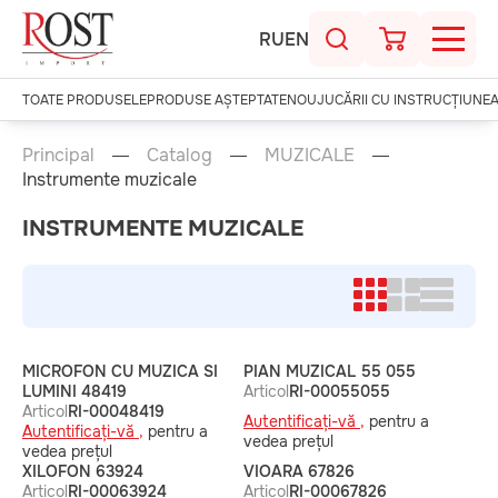
RU
EN
TOATE PRODUSELE
PRODUSE AȘTEPTATE
NOU
JUCĂRII CU INSTRUCȚIUNE
Principal
Catalog
MUZICALE
Instrumente muzicale
INSTRUMENTE MUZICALE
MICROFON CU MUZICA SI
PIAN MUZICAL 55 055
LUMINI 48419
Articol
RI-00055055
Articol
RI-00048419
Autentificați-vă ,
pentru a
Autentificați-vă ,
pentru a
vedea prețul
vedea prețul
XILOFON 63924
VIOARA 67826
Articol
RI-00063924
Articol
RI-00067826