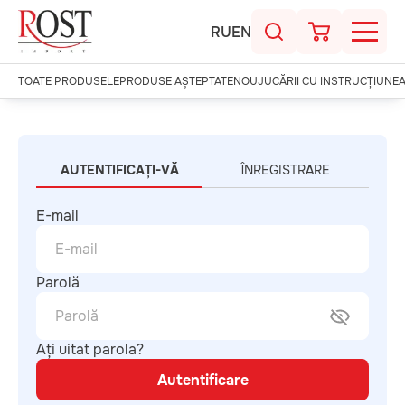
RU
EN
TOATE PRODUSELE
PRODUSE AȘTEPTATE
NOU
JUCĂRII CU INSTRUCȚIUNE
AUTENTIFICAȚI-VĂ
ÎNREGISTRARE
E-mail
Parolă
Ați uitat parola?
Autentificare