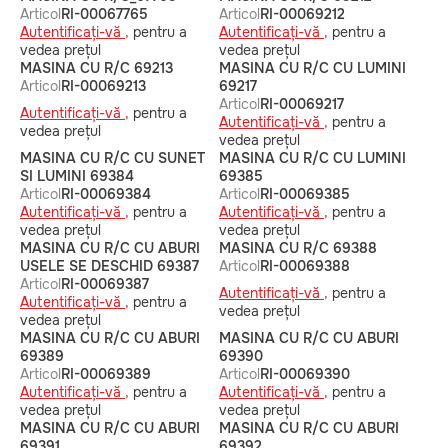
Articol
RI-00067765
Articol
RI-00069212
Autentificați-vă ,
pentru a
Autentificați-vă ,
pentru a
vedea prețul
vedea prețul
MASINA CU R/C 69213
MASINA CU R/C CU LUMINI
Articol
RI-00069213
69217
Articol
RI-00069217
Autentificați-vă ,
pentru a
Autentificați-vă ,
pentru a
vedea prețul
vedea prețul
MASINA CU R/C CU SUNET
MASINA CU R/C CU LUMINI
SI LUMINI 69384
69385
Articol
RI-00069384
Articol
RI-00069385
Autentificați-vă ,
pentru a
Autentificați-vă ,
pentru a
vedea prețul
vedea prețul
MASINA CU R/C CU ABURI
MASINA CU R/C 69388
USELE SE DESCHID 69387
Articol
RI-00069388
Articol
RI-00069387
Autentificați-vă ,
pentru a
Autentificați-vă ,
pentru a
vedea prețul
vedea prețul
MASINA CU R/C CU ABURI
MASINA CU R/C CU ABURI
69389
69390
Articol
RI-00069389
Articol
RI-00069390
Autentificați-vă ,
pentru a
Autentificați-vă ,
pentru a
vedea prețul
vedea prețul
MASINA CU R/C CU ABURI
MASINA CU R/C CU ABURI
69391
69392