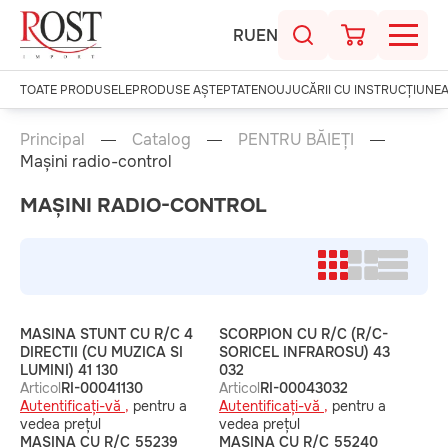
RU
EN
TOATE PRODUSELE
PRODUSE AȘTEPTATE
NOU
JUCĂRII CU INSTRUCȚIUNE
Principal
Catalog
PENTRU BĂIEȚI
Mașini radio-control
MAȘINI RADIO-CONTROL
MASINA STUNT CU R/C 4
SCORPION CU R/C (R/C-
DIRECTII (CU MUZICA SI
SORICEL INFRAROSU) 43
LUMINI) 41 130
032
Articol
RI-00041130
Articol
RI-00043032
Autentificați-vă ,
pentru a
Autentificați-vă ,
pentru a
vedea prețul
vedea prețul
MASINA CU R/C 55239
MASINA CU R/C 55240