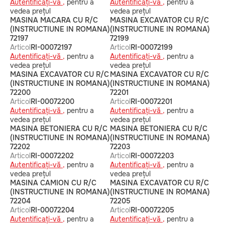
Autentificați-vă ,
pentru a
Autentificați-vă ,
pentru a
vedea prețul
vedea prețul
MASINA MACARA CU R/C
MASINA EXCAVATOR CU R/C
(INSTRUCTIUNE IN ROMANA)
(INSTRUCTIUNE IN ROMANA)
72197
72199
Articol
RI-00072197
Articol
RI-00072199
Autentificați-vă ,
pentru a
Autentificați-vă ,
pentru a
vedea prețul
vedea prețul
MASINA EXCAVATOR CU R/C
MASINA EXCAVATOR CU R/C
(INSTRUCTIUNE IN ROMANA)
(INSTRUCTIUNE IN ROMANA)
72200
72201
Articol
RI-00072200
Articol
RI-00072201
Autentificați-vă ,
pentru a
Autentificați-vă ,
pentru a
vedea prețul
vedea prețul
MASINA BETONIERA CU R/C
MASINA BETONIERA CU R/C
(INSTRUCTIUNE IN ROMANA)
(INSTRUCTIUNE IN ROMANA)
72202
72203
Articol
RI-00072202
Articol
RI-00072203
Autentificați-vă ,
pentru a
Autentificați-vă ,
pentru a
vedea prețul
vedea prețul
MASINA CAMION CU R/C
MASINA EXCAVATOR CU R/C
(INSTRUCTIUNE IN ROMANA)
(INSTRUCTIUNE IN ROMANA)
72204
72205
Articol
RI-00072204
Articol
RI-00072205
Autentificați-vă ,
pentru a
Autentificați-vă ,
pentru a