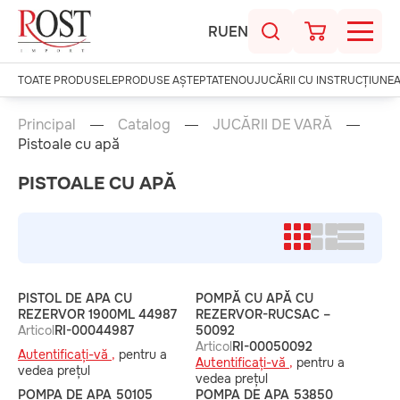
RU
EN
TOATE PRODUSELE
PRODUSE AȘTEPTATE
NOU
JUCĂRII CU INSTRUCȚIUNE
Principal
Catalog
JUCĂRII DE VARĂ
Pistoale cu apă
PISTOALE CU APĂ
PISTOL DE APA CU
POMPĂ CU APĂ CU
REZERVOR 1900ML 44987
REZERVOR-RUCSAC –
Articol
RI-00044987
50092
Articol
RI-00050092
Autentificați-vă ,
pentru a
Autentificați-vă ,
pentru a
vedea prețul
vedea prețul
POMPA DE APA 50105
POMPA DE APA 53850