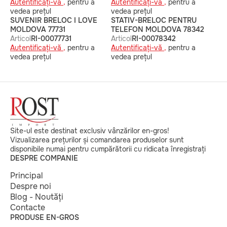
Autentificați-vă ,
pentru a
Autentificați-vă ,
pentru a
vedea prețul
vedea prețul
SUVENIR BRELOC I LOVE
STATIV-BRELOC PENTRU
MOLDOVA 77731
TELEFON MOLDOVA 78342
Articol
RI-00077731
Articol
RI-00078342
Autentificați-vă ,
pentru a
Autentificați-vă ,
pentru a
vedea prețul
vedea prețul
Site-ul este destinat exclusiv vânzărilor en-gros!
Vizualizarea prețurilor și comandarea produselor sunt
disponibile numai pentru cumpărătorii cu ridicata înregistrați
DESPRE COMPANIE
Principal
Despre noi
Blog - Noutăți
Contacte
PRODUSE EN-GROS