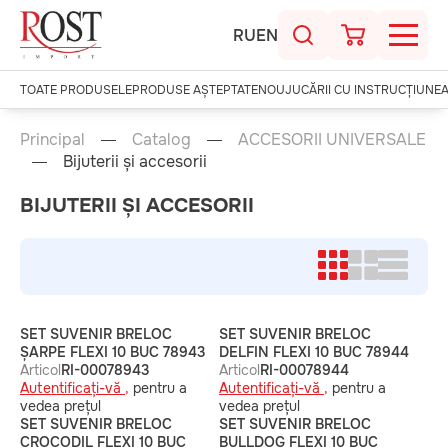
RU
EN
TOATE PRODUSELE
PRODUSE AȘTEPTATE
NOU
JUCĂRII CU INSTRUCȚIUNE
Principal
Catalog
ACCESORII UNIVERSALE
Bijuterii și accesorii
BIJUTERII ȘI ACCESORII
SET SUVENIR BRELOC
SET SUVENIR BRELOC
ȘARPE FLEXI 10 BUC 78943
DELFIN FLEXI 10 BUC 78944
Articol
RI-00078943
Articol
RI-00078944
Autentificați-vă ,
pentru a
Autentificați-vă ,
pentru a
vedea prețul
vedea prețul
SET SUVENIR BRELOC
SET SUVENIR BRELOC
CROCODIL FLEXI 10 BUC
BULLDOG FLEXI 10 BUC