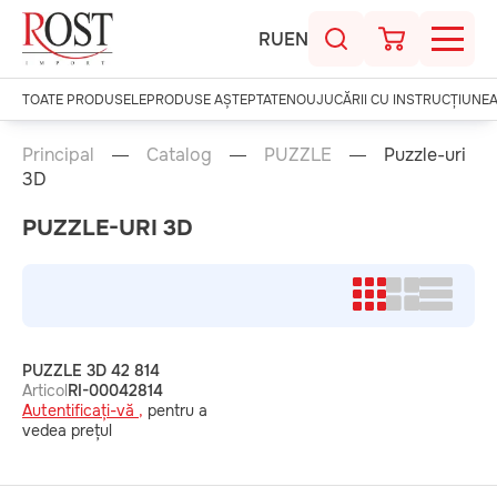
RU
EN
TOATE PRODUSELE
PRODUSE AȘTEPTATE
NOU
JUCĂRII CU INSTRUCȚIUNE
Principal
Catalog
PUZZLE
Puzzle-uri
3D
PUZZLE-URI 3D
PUZZLE 3D 42 814
Articol
RI-00042814
Autentificați-vă ,
pentru a
vedea prețul