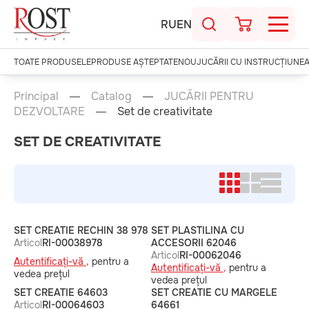
RU
EN
TOATE PRODUSELE
PRODUSE AȘTEPTATE
NOU
JUCĂRII CU INSTRUCȚIUNE
Principal
Catalog
JUCĂRII PENTRU
DEZVOLTARE
Set de creativitate
SET DE CREATIVITATE
SET CREATIE RECHIN 38 978
SET PLASTILINA CU
Articol
RI-00038978
ACCESORII 62046
Articol
RI-00062046
Autentificați-vă ,
pentru a
Autentificați-vă ,
pentru a
vedea prețul
vedea prețul
SET CREATIE 64603
SET CREATIE CU MARGELE
Articol
RI-00064603
64661