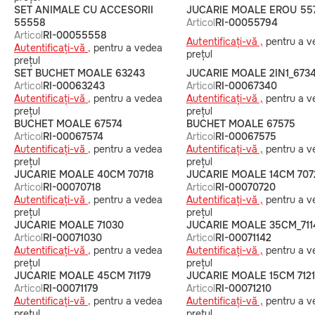
SET ANIMALE CU ACCESORII
JUCARIE MOALE EROU 55
55558
Articol
RI-00055794
Articol
RI-00055558
Autentificați-vă ,
pentru a v
Autentificați-vă ,
pentru a vedea
prețul
prețul
SET BUCHET MOALE 63243
JUCARIE MOALE 2IN1_673
Articol
RI-00063243
Articol
RI-00067340
Autentificați-vă ,
pentru a vedea
Autentificați-vă ,
pentru a v
prețul
prețul
BUCHET MOALE 67574
BUCHET MOALE 67575
Articol
RI-00067574
Articol
RI-00067575
Autentificați-vă ,
pentru a vedea
Autentificați-vă ,
pentru a v
prețul
prețul
JUCARIE MOALE 40CM 70718
JUCARIE MOALE 14CM 707
Articol
RI-00070718
Articol
RI-00070720
Autentificați-vă ,
pentru a vedea
Autentificați-vă ,
pentru a v
prețul
prețul
JUCARIE MOALE 71030
JUCARIE MOALE 35CM_711
Articol
RI-00071030
Articol
RI-00071142
Autentificați-vă ,
pentru a vedea
Autentificați-vă ,
pentru a v
prețul
prețul
JUCARIE MOALE 45CM 71179
JUCARIE MOALE 15CM 712
Articol
RI-00071179
Articol
RI-00071210
Autentificați-vă ,
pentru a vedea
Autentificați-vă ,
pentru a v
prețul
prețul