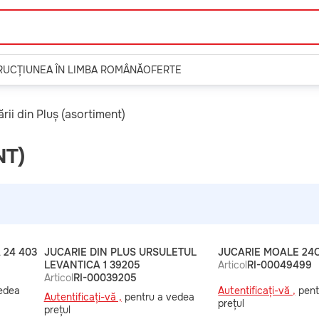
TRUCȚIUNEA ÎN LIMBA ROMÂNĂ
OFERTE
rii din Pluș (asortiment)
NT)
 24 403
JUCARIE DIN PLUS URSULETUL
JUCARIE MOALE 24
LEVANTICA 1 39205
Articol
RI-00049499
Articol
RI-00039205
edea
Autentificați-vă ,
pent
Autentificați-vă ,
pentru a vedea
prețul
prețul