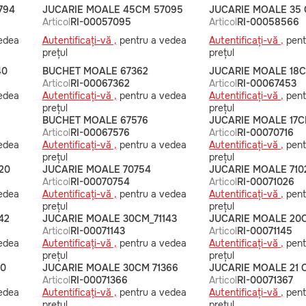
794
JUCARIE MOALE 45CM 57095
JUCARIE MOALE 35
Articol
RI-00057095
Articol
RI-00058566
edea
Autentificați-vă ,
pentru a vedea
Autentificați-vă ,
pent
prețul
prețul
40
BUCHET MOALE 67362
JUCARIE MOALE 18C
Articol
RI-00067362
Articol
RI-00067453
edea
Autentificați-vă ,
pentru a vedea
Autentificați-vă ,
pent
prețul
prețul
BUCHET MOALE 67576
JUCARIE MOALE 17C
Articol
RI-00067576
Articol
RI-00070716
edea
Autentificați-vă ,
pentru a vedea
Autentificați-vă ,
pent
prețul
prețul
20
JUCARIE MOALE 70754
JUCARIE MOALE 710
Articol
RI-00070754
Articol
RI-00071026
edea
Autentificați-vă ,
pentru a vedea
Autentificați-vă ,
pent
prețul
prețul
42
JUCARIE MOALE 30CM_71143
JUCARIE MOALE 20C
Articol
RI-00071143
Articol
RI-00071145
edea
Autentificați-vă ,
pentru a vedea
Autentificați-vă ,
pent
prețul
prețul
10
JUCARIE MOALE 30CM 71366
JUCARIE MOALE 21 
Articol
RI-00071366
Articol
RI-00071367
edea
Autentificați-vă ,
pentru a vedea
Autentificați-vă ,
pent
prețul
prețul