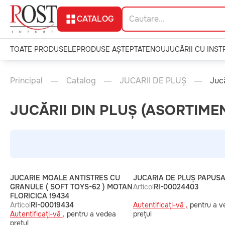
CATALOG
TOATE PRODUSELE
PRODUSE AȘTEPTATE
NOU
JUCĂRII CU INS
Principal
Catalog
JUCARII DE PLUȘ
Jucă
JUCĂRII DIN PLUȘ (ASORTIME
JUCARIE MOALE ANTISTRES CU
JUCARIA DE PLUȘ PAPUSA
GRANULE ( SOFT TOYS-62 ) MOTAN
Articol
RI-00024403
FLORICICA 19434
Articol
RI-00019434
Autentificați-vă ,
pentru a v
Autentificați-vă ,
pentru a vedea
prețul
prețul