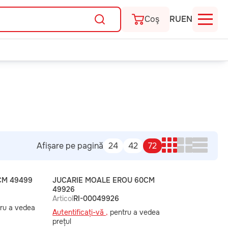
Coş
RU
EN
Afișare pe pagină
24
42
72
CM 49499
JUCARIE MOALE EROU 60CM
49926
Articol
RI-00049926
ru a vedea
Autentificați-vă ,
pentru a vedea
prețul