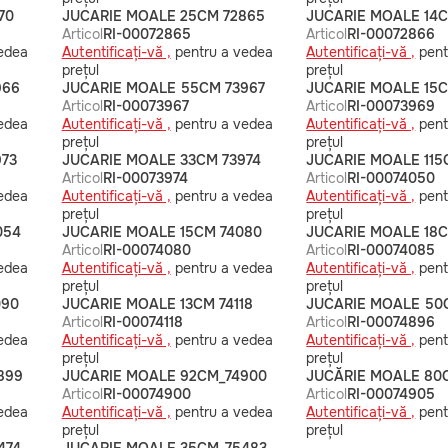
70
JUCARIE MOALE 25CM 72865
JUCARIE MOALE 14
Articol
RI-00072865
Articol
RI-00072866
edea
Autentificați-vă ,
pentru a vedea
Autentificați-vă ,
pent
prețul
prețul
966
JUCARIE MOALE 55CM 73967
JUCARIE MOALE 15
Articol
RI-00073967
Articol
RI-00073969
edea
Autentificați-vă ,
pentru a vedea
Autentificați-vă ,
pent
prețul
prețul
973
JUCARIE MOALE 33CM 73974
JUCARIE MOALE 115
Articol
RI-00073974
Articol
RI-00074050
edea
Autentificați-vă ,
pentru a vedea
Autentificați-vă ,
pent
prețul
prețul
054
JUCARIE MOALE 15CM 74080
JUCARIE MOALE 18
Articol
RI-00074080
Articol
RI-00074085
edea
Autentificați-vă ,
pentru a vedea
Autentificați-vă ,
pent
prețul
prețul
090
JUCARIE MOALE 13CM 74118
JUCARIE MOALE 50
Articol
RI-00074118
Articol
RI-00074896
edea
Autentificați-vă ,
pentru a vedea
Autentificați-vă ,
pent
prețul
prețul
899
JUCARIE MOALE 92CM_74900
JUCĂRIE MOALE 80
Articol
RI-00074900
Articol
RI-00074905
edea
Autentificați-vă ,
pentru a vedea
Autentificați-vă ,
pent
prețul
prețul