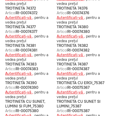
vedea prețul
vedea prețul
TROTINETA 74372
TROTINETA 74376
Articol
RI-00074372
Articol
RI-00074376
Autentificați-vă ,
pentru a
Autentificați-vă ,
pentru a
vedea prețul
vedea prețul
TROTINETA 74377
TROTINETA 74380
Articol
RI-00074377
Articol
RI-00074380
Autentificați-vă ,
pentru a
Autentificați-vă ,
pentru a
vedea prețul
vedea prețul
TROTINETA 74381
TROTINETA 74382
Articol
RI-00074381
Articol
RI-00074382
Autentificați-vă ,
pentru a
Autentificați-vă ,
pentru a
vedea prețul
vedea prețul
TROTINETA 74383
TROTINETA 74387
Articol
RI-00074383
Articol
RI-00074387
Autentificați-vă ,
pentru a
Autentificați-vă ,
pentru a
vedea prețul
vedea prețul
TROTINETA 74390
TROTINETA CU EROI_75367
Articol
RI-00074390
Articol
RI-00075367
Autentificați-vă ,
pentru a
Autentificați-vă ,
pentru a
vedea prețul
vedea prețul
TROTINETA CU SUNET,
TROTINETA CU SUNET SI
LUMINI SI FUM_75380
LUMINI_75387
Articol
RI-00075380
Articol
RI-00075387
Autentificați-vă ,
pentru a
Autentificați-vă ,
pentru a