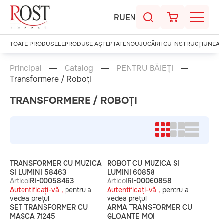
RU
EN
TOATE PRODUSELE
PRODUSE AȘTEPTATE
NOU
JUCĂRII CU INSTRUCȚIUNE
Principal
Catalog
PENTRU BĂIEȚI
Transformere / Roboți
TRANSFORMERE / ROBOȚI
TRANSFORMER CU MUZICA
ROBOT CU MUZICA SI
SI LUMINI 58463
LUMINI 60858
Articol
RI-00058463
Articol
RI-00060858
Autentificați-vă ,
pentru a
Autentificați-vă ,
pentru a
vedea prețul
vedea prețul
SET TRANSFORMER CU
ARMA TRANSFORMER CU
MASCA 71245
GLOANTE MOI