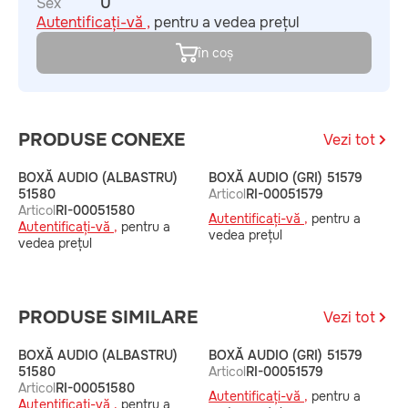
Sex
U
Autentificați-vă ,
pentru a vedea prețul
în coș
PRODUSE CONEXE
Vezi tot
BOXĂ AUDIO (ALBASTRU)
BOXĂ AUDIO (GRI) 51579
C
51580
Articol
RI-00051579
A
Articol
RI-00051580
Autentificați-vă ,
pentru a
A
Autentificați-vă ,
pentru a
vedea prețul
v
vedea prețul
PRODUSE SIMILARE
Vezi tot
BOXĂ AUDIO (ALBASTRU)
BOXĂ AUDIO (GRI) 51579
C
51580
Articol
RI-00051579
A
Articol
RI-00051580
Autentificați-vă ,
pentru a
A
Autentificați-vă ,
pentru a