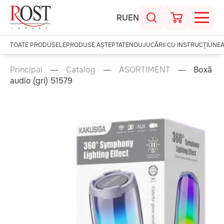
RU
EN
TOATE PRODUSELE
PRODUSE AȘTEPTATE
NOU
JUCĂRII CU INSTRUCȚIUNE
Principal
Catalog
ASORTIMENT
Boxă
audio (gri) 51579