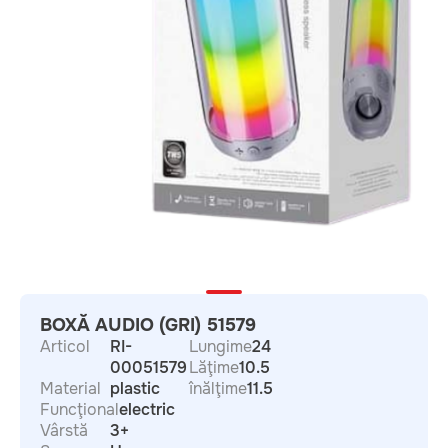
BOXĂ AUDIO (GRI) 51579
Articol
RI-
Lungime
24
00051579
Lăţime
10.5
Material
plastic
înălţime
11.5
Funcţional
electric
Vârstă
3+