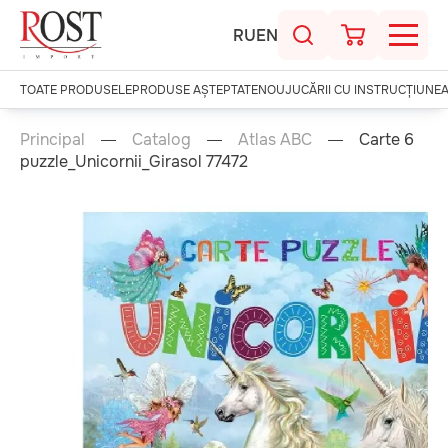
RU
EN
TOATE PRODUSELE
PRODUSE AȘTEPTATE
NOU
JUCĂRII CU INSTRUCȚIUNE
Principal
Catalog
Atlas ABC
Carte 6
puzzle_Unicornii_Girasol 77472