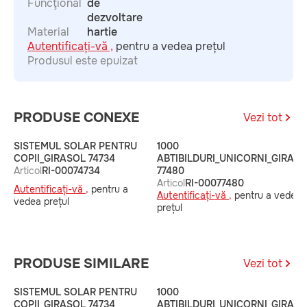
Funcţional
de
dezvoltare
Material
hartie
Autentificați-vă ,
pentru a vedea prețul
Produsul este epuizat
PRODUSE CONEXE
Vezi tot
SISTEMUL SOLAR PENTRU
1000
COPII_GIRASOL 74734
ABTIBILDURI_UNICORNI_GIRAS
Articol
RI-00074734
77480
Articol
RI-00077480
Autentificați-vă ,
pentru a
Autentificați-vă ,
pentru a vedea
vedea prețul
prețul
PRODUSE SIMILARE
Vezi tot
SISTEMUL SOLAR PENTRU
1000
COPII_GIRASOL 74734
ABTIBILDURI_UNICORNI_GIRAS