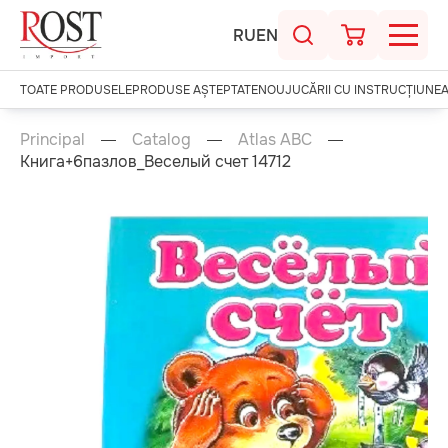
RU
EN
TOATE PRODUSELE
PRODUSE AȘTEPTATE
NOU
JUCĂRII CU INSTRUCȚIUNE
Principal
Catalog
Atlas ABC
Книга+6пазлов_Веселый счет 14712