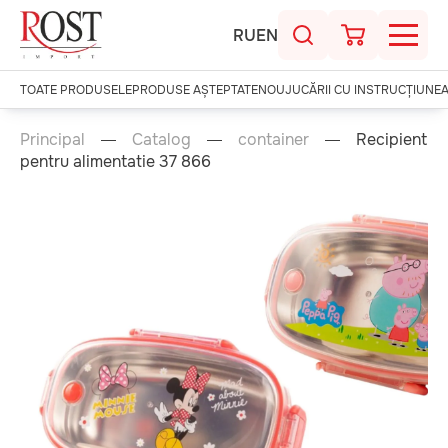
RU
EN
TOATE PRODUSELE
PRODUSE AȘTEPTATE
NOU
JUCĂRII CU INSTRUCȚIUNE
Principal
Catalog
container
Recipient
pentru alimentatie 37 866