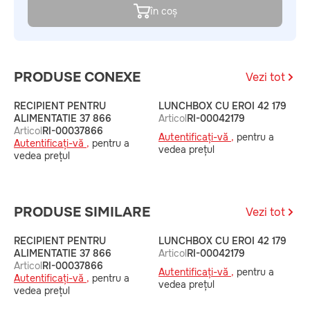
în coș
PRODUSE CONEXE
Vezi tot
RECIPIENT PENTRU
LUNCHBOX CU EROI 42 179
L
ALIMENTATIE 37 866
Articol
RI-00042179
A
Articol
RI-00037866
Autentificați-vă ,
pentru a
A
Autentificați-vă ,
pentru a
vedea prețul
v
vedea prețul
PRODUSE SIMILARE
Vezi tot
RECIPIENT PENTRU
LUNCHBOX CU EROI 42 179
L
ALIMENTATIE 37 866
Articol
RI-00042179
A
Articol
RI-00037866
Autentificați-vă ,
pentru a
A
Autentificați-vă ,
pentru a
vedea prețul
v
vedea prețul