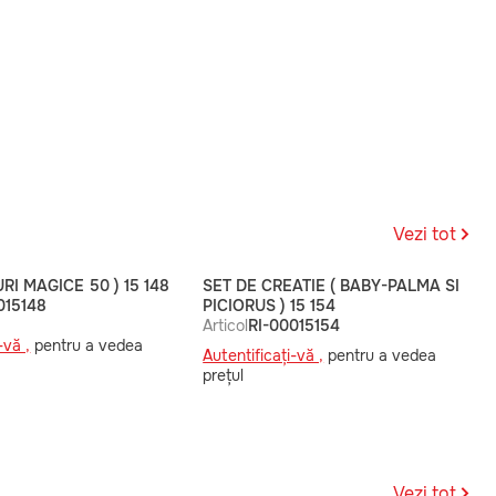
Vezi tot
RI MAGICE 50 ) 15 148
SET DE CREATIE ( BABY-PALMA SI
015148
PICIORUS ) 15 154
Articol
RI-00015154
-vă ,
pentru a vedea
Autentificați-vă ,
pentru a vedea
prețul
Vezi tot