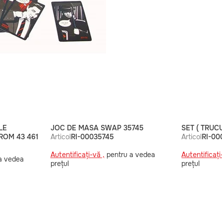
LE
JOC DE MASA SWAP 35745
SET ( TRUCU
 ROM 43 461
Articol
RI-00035745
Articol
RI-00
Autentificați-vă ,
pentru a vedea
Autentificați
a vedea
prețul
prețul