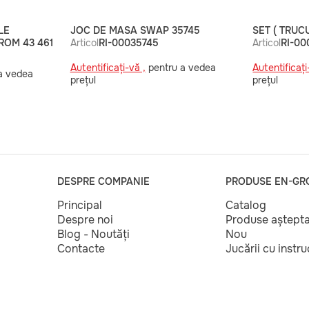
LE
JOC DE MASA SWAP 35745
SET ( TRUCU
 ROM 43 461
Articol
RI-00035745
Articol
RI-00
Autentificați-vă ,
pentru a vedea
Autentificați
a vedea
prețul
prețul
DESPRE COMPANIE
PRODUSE EN-GR
Principal
Catalog
Despre noi
Produse aștept
Blog - Noutăți
Nou
Contacte
Jucării cu instr