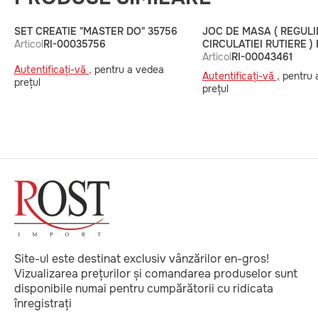
SET CREATIE "MASTER DO" 35756
JOC DE MASA ( REGULI
Articol
RI-00035756
CIRCULATIEI RUTIERE )
Articol
RI-00043461
Autentificați-vă ,
pentru a vedea
Autentificați-vă ,
pentru 
prețul
prețul
Site-ul este destinat exclusiv vânzărilor en-gros!
Vizualizarea prețurilor și comandarea produselor sunt
disponibile numai pentru cumpărătorii cu ridicata
înregistrați