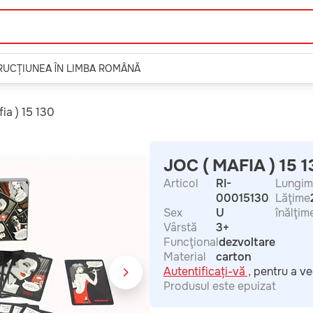
TRUCȚIUNEA ÎN LIMBA ROMÂNĂ
ia ) 15 130
JOC ( MAFIA ) 15 1
Articol
RI-
Lungim
00015130
Lăţime
Sex
U
înălţim
Vârstă
3+
Funcţional
dezvoltare
Material
carton
Autentificați-vă ,
pentru a ve
Produsul este epuizat