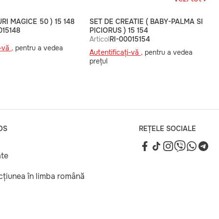
RI MAGICE 50 ) 15 148
SET DE CREATIE ( BABY-PALMA SI
015148
PICIORUS ) 15 154
Articol
RI-00015154
-vă ,
pentru a vedea
Autentificați-vă ,
pentru a vedea
prețul
OS
REȚELE SOCIALE
ate
ucțiunea în limba română