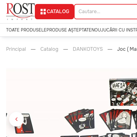
CATALOG
TOATE PRODUSELE
PRODUSE AȘTEPTATE
NOU
JUCĂRII CU INS
Principal
Catalog
DANKOTOYS
Joc ( Maf