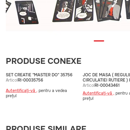
PRODUSE CONEXE
SET CREATIE "MASTER DO" 35756
JOC DE MASA ( REGULI
Articol
RI-00035756
CIRCULATIEI RUTIERE )
Articol
RI-00043461
Autentificați-vă ,
pentru a vedea
Autentificați-vă ,
pentru 
prețul
prețul
PRODUSE SIMILARE