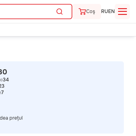
Coş
RU
EN
30
e
34
23
e
7
dea prețul