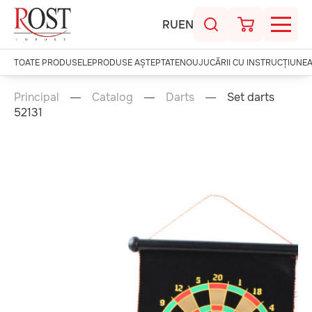
RU
EN
TOATE PRODUSELE
PRODUSE AȘTEPTATE
NOU
JUCĂRII CU INSTRUCȚIUNE
Principal
Catalog
Darts
Set darts
52131