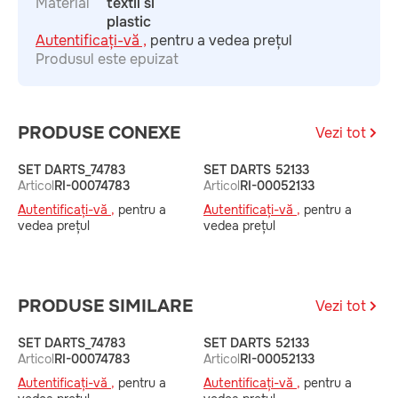
Material
textil si
plastic
Autentificați-vă ,
pentru a vedea prețul
Produsul este epuizat
PRODUSE CONEXE
Vezi tot
SET DARTS_74783
SET DARTS 52133
D
Articol
RI-00074783
Articol
RI-00052133
A
Autentificați-vă ,
pentru a
Autentificați-vă ,
pentru a
A
vedea prețul
vedea prețul
v
PRODUSE SIMILARE
Vezi tot
SET DARTS_74783
SET DARTS 52133
D
Articol
RI-00074783
Articol
RI-00052133
A
Autentificați-vă ,
pentru a
Autentificați-vă ,
pentru a
A