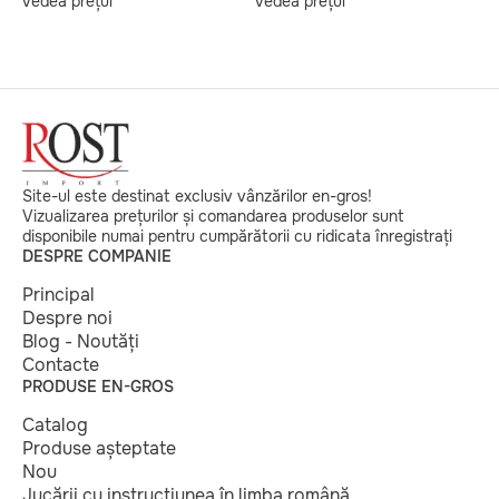
vedea prețul
vedea prețul
v
Site-ul este destinat exclusiv vânzărilor en-gros!
Vizualizarea prețurilor și comandarea produselor sunt
disponibile numai pentru cumpărătorii cu ridicata înregistrați
DESPRE COMPANIE
Principal
Despre noi
Blog - Noutăți
Contacte
PRODUSE EN-GROS
Catalog
Produse așteptate
Nou
Jucării cu instrucțiunea în limba română