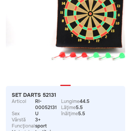
SET DARTS 52131
Articol
RI-
Lungime
44.5
00052131
Lăţime
5.5
Sex
U
înălţime
5.5
Vârstă
3+
Funcţional
sport