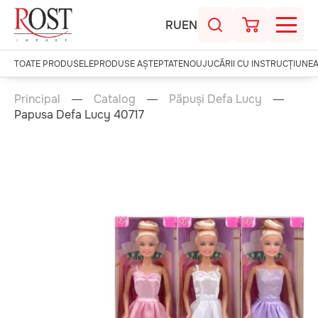
RU
EN
TOATE PRODUSELE
PRODUSE AȘTEPTATE
NOU
JUCĂRII CU INSTRUCȚIUNE
Principal
Catalog
Păpuși Defa Lucy
Papusa Defa Lucy 40717