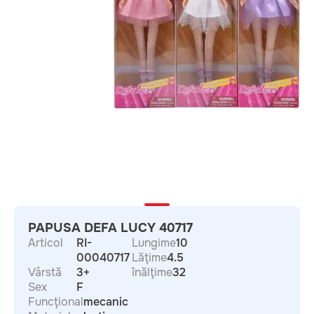
PAPUSA DEFA LUCY 40717
Articol
RI-
Lungime
10
00040717
Lăţime
4.5
Vârstă
3+
înălţime
32
Sex
F
Funcţional
mecanic