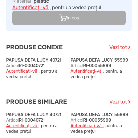
Material
plastic
Autentificați-vă ,
pentru a vedea prețul
în coș
PRODUSE CONEXE
Vezi tot
PAPUSA DEFA LUCY 40721
PAPUSA DEFA LUCY 55999
P
Articol
RI-00040721
Articol
RI-00055999
A
Autentificați-vă ,
pentru a
Autentificați-vă ,
pentru a
A
vedea prețul
vedea prețul
v
PRODUSE SIMILARE
Vezi tot
PAPUSA DEFA LUCY 40721
PAPUSA DEFA LUCY 55999
P
Articol
RI-00040721
Articol
RI-00055999
A
Autentificați-vă ,
pentru a
Autentificați-vă ,
pentru a
A
vedea prețul
vedea prețul
v