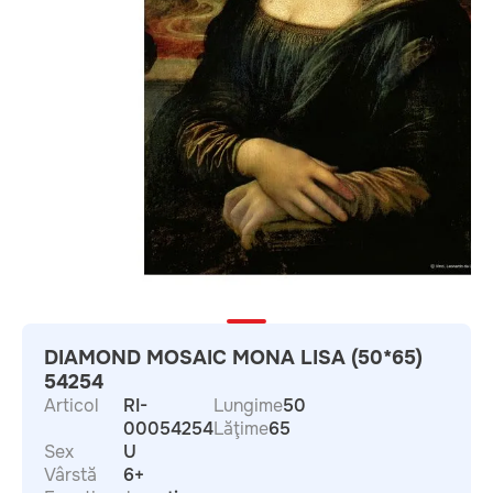
DIAMOND MOSAIC MONA LISA (50*65)
54254
Articol
RI-
Lungime
50
00054254
Lăţime
65
Sex
U
Vârstă
6+