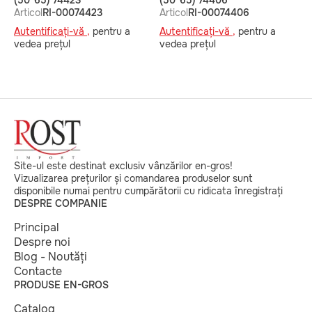
(50*65) 74423
(50*65) 74406
L
Articol
RI-00074423
Articol
RI-00074406
A
Autentificați-vă ,
pentru a
Autentificați-vă ,
pentru a
A
vedea prețul
vedea prețul
v
Site-ul este destinat exclusiv vânzărilor en-gros!
Vizualizarea prețurilor și comandarea produselor sunt
disponibile numai pentru cumpărătorii cu ridicata înregistrați
DESPRE COMPANIE
Principal
Despre noi
Blog - Noutăți
Contacte
PRODUSE EN-GROS
Catalog