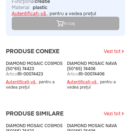
Funcţional
creatie
Material
plastic
Autentificați-vă ,
pentru a vedea prețul
în coș
PRODUSE CONEXE
Vezi tot
DIAMOND MOSAIC COSMOS
DIAMOND MOSAIC NAVA
D
(50*65) 74423
(50*65) 74406
L
Articol
RI-00074423
Articol
RI-00074406
A
Autentificați-vă ,
pentru a
Autentificați-vă ,
pentru a
A
vedea prețul
vedea prețul
v
PRODUSE SIMILARE
Vezi tot
DIAMOND MOSAIC COSMOS
DIAMOND MOSAIC NAVA
D