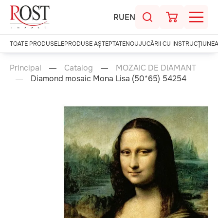
RU
EN
TOATE PRODUSELE
PRODUSE AȘTEPTATE
NOU
JUCĂRII CU INSTRUCȚIUNE
Principal
Catalog
MOZAIC DE DIAMANT
Diamond mosaic Mona Lisa (50*65) 54254