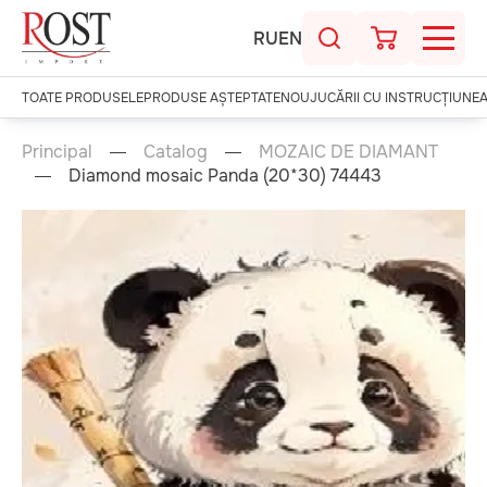
RU
EN
TOATE PRODUSELE
PRODUSE AȘTEPTATE
NOU
JUCĂRII CU INSTRUCȚIUNE
Principal
Catalog
MOZAIC DE DIAMANT
Diamond mosaic Panda (20*30) 74443