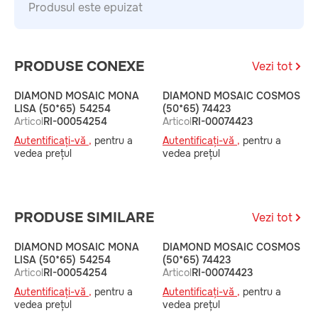
Produsul este epuizat
PRODUSE CONEXE
Vezi tot
DIAMOND MOSAIC MONA
DIAMOND MOSAIC COSMOS
D
LISA (50*65) 54254
(50*65) 74423
(
Articol
RI-00054254
Articol
RI-00074423
A
Autentificați-vă ,
pentru a
Autentificați-vă ,
pentru a
A
vedea prețul
vedea prețul
v
PRODUSE SIMILARE
Vezi tot
DIAMOND MOSAIC MONA
DIAMOND MOSAIC COSMOS
D
LISA (50*65) 54254
(50*65) 74423
(
Articol
RI-00054254
Articol
RI-00074423
A
Autentificați-vă ,
pentru a
Autentificați-vă ,
pentru a
A
vedea prețul
vedea prețul
v