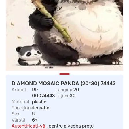
DIAMOND MOSAIC PANDA (20*30) 74443
Articol
RI-
Lungime
20
00074443
Lăţime
30
Material
plastic
Funcţional
creatie
Sex
U
Vârstă
6+
Autentificați-vă ,
pentru a vedea prețul