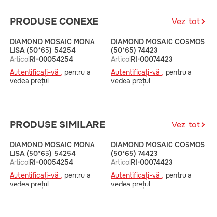
PRODUSE CONEXE
Vezi tot
DIAMOND MOSAIC MONA
DIAMOND MOSAIC COSMOS
D
LISA (50*65) 54254
(50*65) 74423
(
Articol
RI-00054254
Articol
RI-00074423
A
Autentificați-vă ,
pentru a
Autentificați-vă ,
pentru a
A
vedea prețul
vedea prețul
v
PRODUSE SIMILARE
Vezi tot
DIAMOND MOSAIC MONA
DIAMOND MOSAIC COSMOS
D
LISA (50*65) 54254
(50*65) 74423
(
Articol
RI-00054254
Articol
RI-00074423
A
Autentificați-vă ,
pentru a
Autentificați-vă ,
pentru a
A
vedea prețul
vedea prețul
v