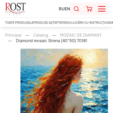
RU
EN
TOATE PRODUSELE
PRODUSE AȘTEPTATE
NOU
JUCĂRII CU INSTRUCȚIUNE
Principal
Catalog
MOZAIC DE DIAMANT
Diamond mosaic Sirena (40*50) 70181