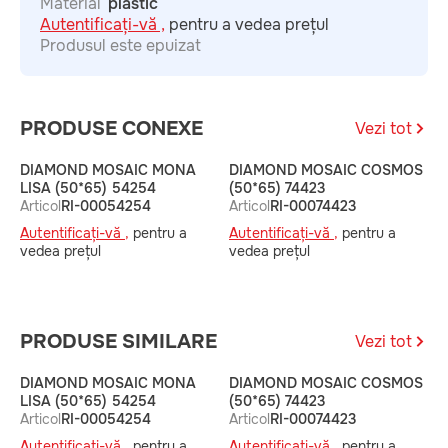
Material
plastic
Autentificați-vă ,
pentru a vedea prețul
Produsul este epuizat
PRODUSE CONEXE
Vezi tot
DIAMOND MOSAIC MONA
DIAMOND MOSAIC COSMOS
D
LISA (50*65) 54254
(50*65) 74423
(
Articol
RI-00054254
Articol
RI-00074423
A
Autentificați-vă ,
pentru a
Autentificați-vă ,
pentru a
A
vedea prețul
vedea prețul
v
PRODUSE SIMILARE
Vezi tot
DIAMOND MOSAIC MONA
DIAMOND MOSAIC COSMOS
D
LISA (50*65) 54254
(50*65) 74423
(
Articol
RI-00054254
Articol
RI-00074423
A
Autentificați-vă ,
pentru a
Autentificați-vă ,
pentru a
A