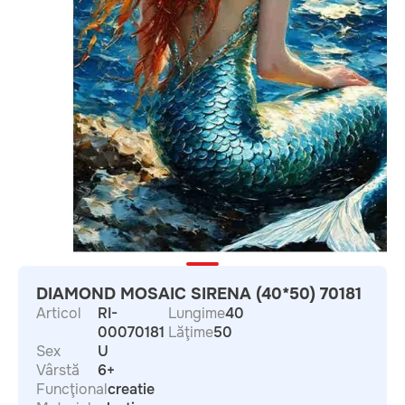
DIAMOND MOSAIC SIRENA (40*50) 70181
Articol
RI-
Lungime
40
00070181
Lăţime
50
Sex
U
Vârstă
6+
Funcţional
creatie