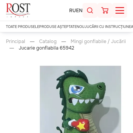
RU
EN
TOATE PRODUSELE
PRODUSE AȘTEPTATE
NOU
JUCĂRII CU INSTRUCȚIUNE
Principal
Catalog
Mingi gonflabile / Jucării
Jucarie gonflabila 65942