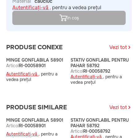
Material
cauciuc
Autentificați-vă ,
pentru a vedea prețul
în coș
PRODUSE CONEXE
Vezi tot
MINGE GONFLABILA 58901
STATIV GONFLABIL PENTRU
M
Articol
RI-00058901
PAHAR 58792
P
Articol
RI-00058792
A
Autentificați-vă ,
pentru a
Autentificați-vă ,
pentru a
A
vedea prețul
vedea prețul
v
PRODUSE SIMILARE
Vezi tot
MINGE GONFLABILA 58901
STATIV GONFLABIL PENTRU
M
Articol
RI-00058901
PAHAR 58792
P
Articol
RI-00058792
A
Autentificați-vă ,
pentru a
Autentificați-vă ,
pentru a
A