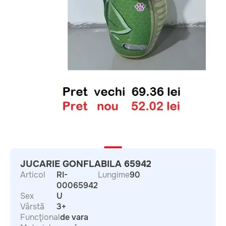
JUCARIE GONFLABILA 65942
Articol
RI-
Lungime
90
00065942
Sex
U
Vârstă
3+
Funcţional
de vara