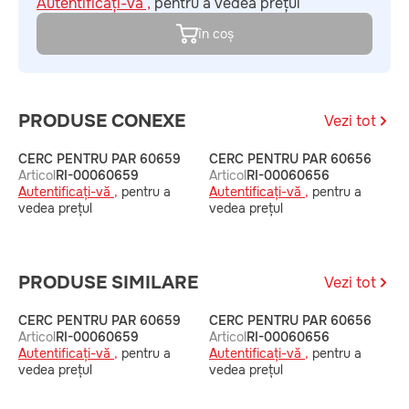
Autentificați-vă ,
pentru a vedea prețul
în coș
PRODUSE CONEXE
Vezi tot
CERC PENTRU PAR 60659
CERC PENTRU PAR 60656
C
Articol
RI-00060659
Articol
RI-00060656
A
Autentificați-vă ,
pentru a
Autentificați-vă ,
pentru a
A
vedea prețul
vedea prețul
v
PRODUSE SIMILARE
Vezi tot
CERC PENTRU PAR 60659
CERC PENTRU PAR 60656
C
Articol
RI-00060659
Articol
RI-00060656
A
Autentificați-vă ,
pentru a
Autentificați-vă ,
pentru a
A
vedea prețul
vedea prețul
v