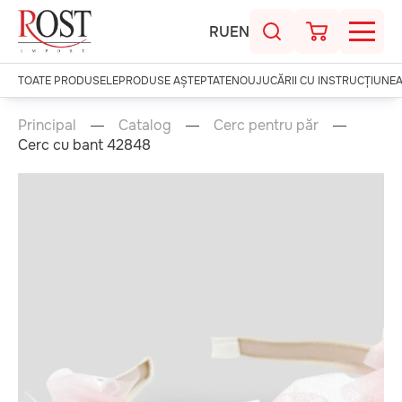
RU
EN
TOATE PRODUSELE
PRODUSE AȘTEPTATE
NOU
JUCĂRII CU INSTRUCȚIUNE
Principal
Catalog
Cerc pentru păr
Cerc cu bant 42848