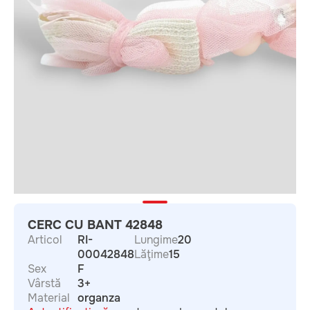
CERC CU BANT 42848
Articol
RI-
Lungime
20
00042848
Lăţime
15
Sex
F
Vârstă
3+
Material
organza