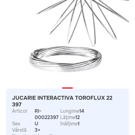
JUCARIE INTERACTIVA TOROFLUX 22
397
Articol
RI-
Lungime
14
00022397
Lăţime
12
Sex
U
înălţime
1
Vârstă
3+