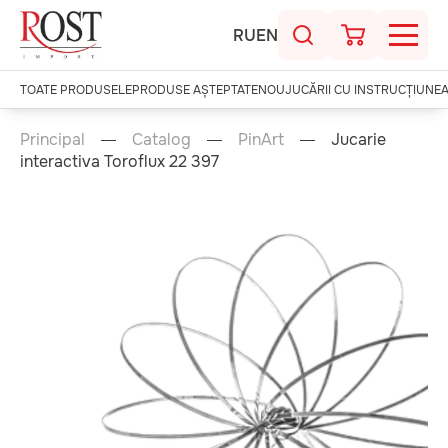
RU
EN
TOATE PRODUSELE
PRODUSE AȘTEPTATE
NOU
JUCĂRII CU INSTRUCȚIUNE
Principal
Catalog
PinArt
Jucarie
interactiva Toroflux 22 397