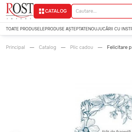
CATALOG
TOATE PRODUSELE
PRODUSE AȘTEPTATE
NOU
JUCĂRII CU INS
Principal
Catalog
Plic cadou
Felicitare 