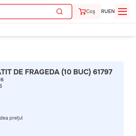
Coş
RU
EN
ATIT DE FRAGEDA (10 BUC) 61797
16
5
dea prețul