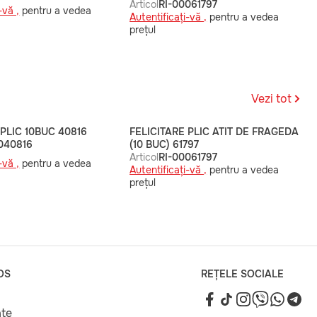
Articol
RI-00061797
-vă ,
pentru a vedea
Autentificați-vă ,
pentru a vedea
prețul
Vezi tot
 PLIC 10BUC 40816
FELICITARE PLIC ATIT DE FRAGEDA
040816
(10 BUC) 61797
Articol
RI-00061797
-vă ,
pentru a vedea
Autentificați-vă ,
pentru a vedea
prețul
OS
REȚELE SOCIALE
ate