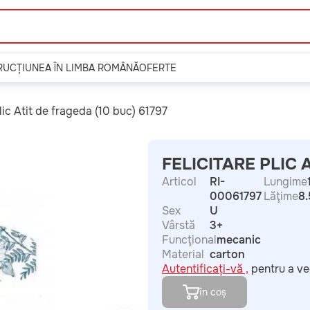
TRUCȚIUNEA ÎN LIMBA ROMÂNĂ
OFERTE
plic Atit de frageda (10 buc) 61797
FELICITARE PLIC 
Articol
RI-
Lungime
00061797
Lăţime
8.
Sex
U
Vârstă
3+
Funcţional
mecanic
Material
carton
Autentificați-vă ,
pentru a ve
în coș