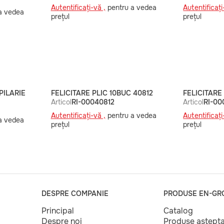
Autentificați-vă ,
pentru a vedea
Autentificați
a vedea
prețul
prețul
PILARIE
FELICITARE PLIC 10BUC 40812
FELICITARE
Articol
RI-00040812
Articol
RI-00
Autentificați-vă ,
pentru a vedea
Autentificați
a vedea
prețul
prețul
DESPRE COMPANIE
PRODUSE EN-GR
Principal
Catalog
Despre noi
Produse aștept