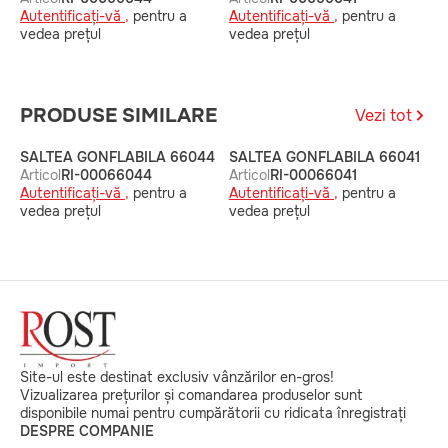
Autentificați-vă ,
pentru a
Autentificați-vă ,
pentru a
A
vedea prețul
vedea prețul
v
PRODUSE SIMILARE
Vezi tot
SALTEA GONFLABILA 66044
SALTEA GONFLABILA 66041
S
Articol
RI-00066044
Articol
RI-00066041
A
Autentificați-vă ,
pentru a
Autentificați-vă ,
pentru a
A
vedea prețul
vedea prețul
v
Site-ul este destinat exclusiv vânzărilor en-gros!
Vizualizarea prețurilor și comandarea produselor sunt
disponibile numai pentru cumpărătorii cu ridicata înregistrați
DESPRE COMPANIE