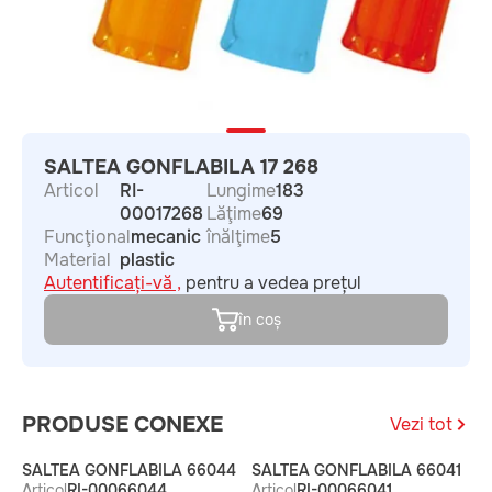
SALTEA GONFLABILA 17 268
Articol
RI-
Lungime
183
00017268
Lăţime
69
Funcţional
mecanic
înălţime
5
Material
plastic
Autentificați-vă ,
pentru a vedea prețul
în coș
PRODUSE CONEXE
Vezi tot
SALTEA GONFLABILA 66044
SALTEA GONFLABILA 66041
S
Articol
RI-00066044
Articol
RI-00066041
A