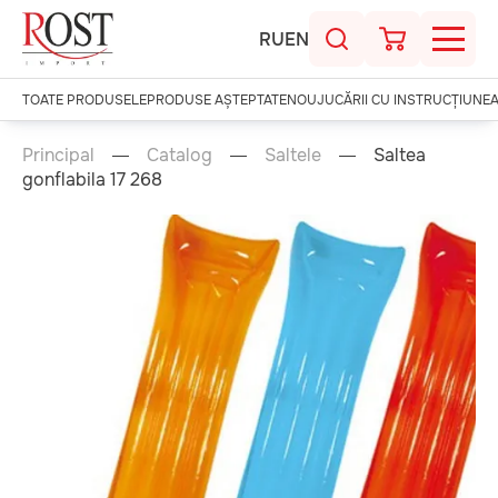
RU
EN
TOATE PRODUSELE
PRODUSE AȘTEPTATE
NOU
JUCĂRII CU INSTRUCȚIUNE
Principal
Catalog
Saltele
Saltea
gonflabila 17 268