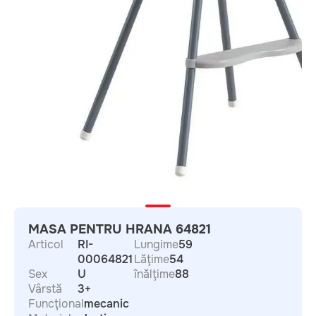
MASA PENTRU HRANA 64821
Articol
RI-
Lungime
59
00064821
Lăţime
54
Sex
U
înălţime
88
Vârstă
3+
Funcţional
mecanic