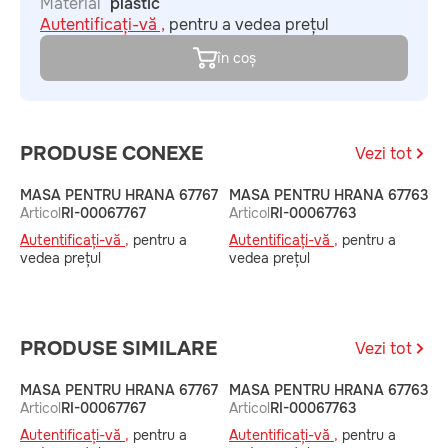
Material
plastic
Autentificați-vă ,
pentru a vedea prețul
în coș
PRODUSE CONEXE
Vezi tot
MASA PENTRU HRANA 67767
MASA PENTRU HRANA 67763
M
Articol
RI-00067767
Articol
RI-00067763
6
A
Autentificați-vă ,
pentru a
Autentificați-vă ,
pentru a
A
vedea prețul
vedea prețul
v
PRODUSE SIMILARE
Vezi tot
MASA PENTRU HRANA 67767
MASA PENTRU HRANA 67763
M
Articol
RI-00067767
Articol
RI-00067763
6
A
Autentificați-vă ,
pentru a
Autentificați-vă ,
pentru a
A