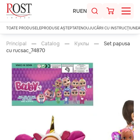
RU
EN
TOATE PRODUSELE
PRODUSE AȘTEPTATE
NOU
JUCĂRII CU INSTRUCȚIUNE
Principal
Catalog
Куклы
Set papusa
cu rucsac_74870