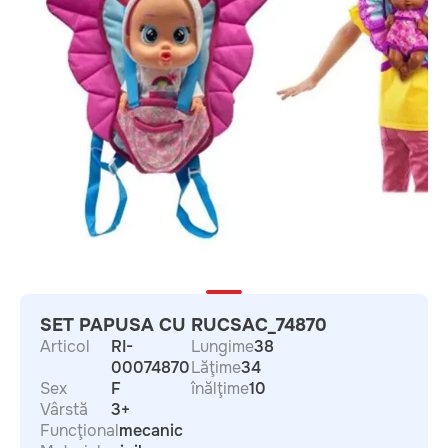
SET PAPUSA CU RUCSAC_74870
Articol
RI-
Lungime
38
00074870
Lăţime
34
Sex
F
înălţime
10
Vârstă
3+
Funcţional
mecanic