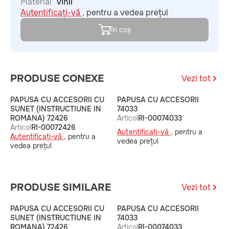
Material
vinil
Autentificați-vă ,
pentru a vedea prețul
în coș
PRODUSE CONEXE
Vezi tot
PAPUSA CU ACCESORII CU
PAPUSA CU ACCESORII
P
SUNET (INSTRUCTIUNE IN
74033
S
ROMANA) 72426
Articol
RI-00074033
R
Articol
RI-00072426
A
Autentificați-vă ,
pentru a
Autentificați-vă ,
pentru a
A
vedea prețul
vedea prețul
v
PRODUSE SIMILARE
Vezi tot
PAPUSA CU ACCESORII CU
PAPUSA CU ACCESORII
P
SUNET (INSTRUCTIUNE IN
74033
S
ROMANA) 72426
Articol
RI-00074033
R