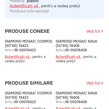
Material
plastic
Autentificați-vă ,
pentru a vedea prețul
Produsul este epuizat
PRODUSE CONEXE
Vezi tot
DIAMOND MOSAIC COSMOS
DIAMOND MOSAIC NAVA
D
(50*65) 74423
(50*65) 74406
(
Articol
RI-00074423
Articol
RI-00074406
A
Autentificați-vă ,
pentru a
Autentificați-vă ,
pentru a
A
vedea prețul
vedea prețul
v
PRODUSE SIMILARE
Vezi tot
DIAMOND MOSAIC COSMOS
DIAMOND MOSAIC NAVA
D
(50*65) 74423
(50*65) 74406
(
Articol
RI-00074423
Articol
RI-00074406
A
Autentificați-vă ,
pentru a
Autentificați-vă ,
pentru a
A