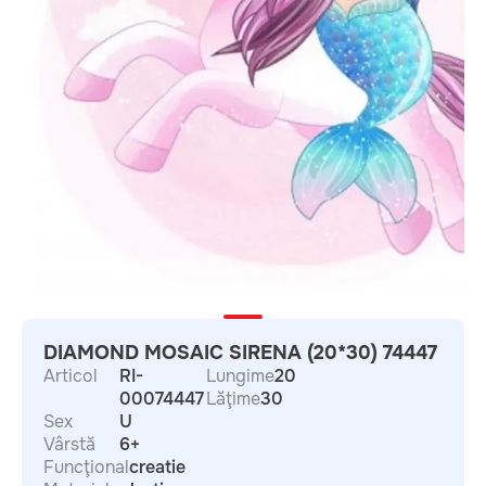
DIAMOND MOSAIC SIRENA (20*30) 74447
Articol
RI-
Lungime
20
00074447
Lăţime
30
Sex
U
Vârstă
6+
Funcţional
creatie