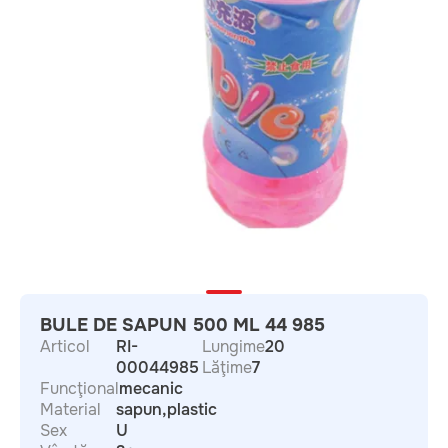
BULE DE SAPUN 500 ML 44 985
Articol
RI-
Lungime
20
00044985
Lăţime
7
Funcţional
mecanic
Material
sapun,plastic
Sex
U