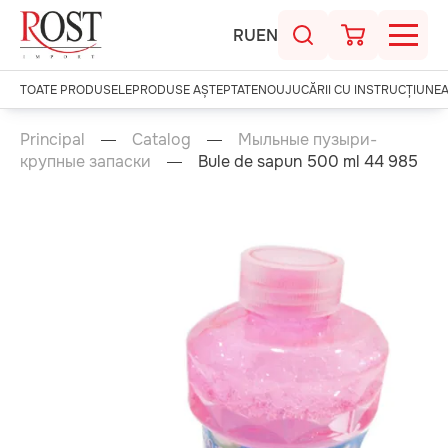
RU
EN
TOATE PRODUSELE
PRODUSE AȘTEPTATE
NOU
JUCĂRII CU INSTRUCȚIUNE
Principal
Catalog
Мыльные пузыри-
крупные запаски
Bule de sapun 500 ml 44 985