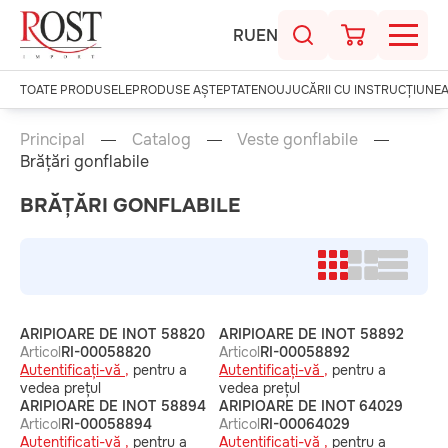
RU
EN
TOATE PRODUSELE
PRODUSE AȘTEPTATE
NOU
JUCĂRII CU INSTRUCȚIUNE
Principal
Catalog
Veste gonflabile
Brățări gonflabile
BRĂȚĂRI GONFLABILE
ARIPIOARE DE INOT 58820
ARIPIOARE DE INOT 58892
Articol
RI-00058820
Articol
RI-00058892
Autentificați-vă ,
pentru a
Autentificați-vă ,
pentru a
vedea prețul
vedea prețul
ARIPIOARE DE INOT 58894
ARIPIOARE DE INOT 64029
Articol
RI-00058894
Articol
RI-00064029
Autentificați-vă ,
pentru a
Autentificați-vă ,
pentru a