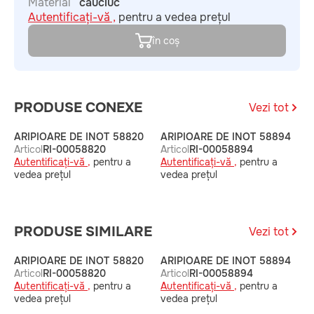
Material
cauciuc
Autentificați-vă ,
pentru a vedea prețul
în coș
PRODUSE CONEXE
Vezi tot
ARIPIOARE DE INOT 58820
ARIPIOARE DE INOT 58894
A
Articol
RI-00058820
Articol
RI-00058894
A
Autentificați-vă ,
pentru a
Autentificați-vă ,
pentru a
A
vedea prețul
vedea prețul
v
PRODUSE SIMILARE
Vezi tot
ARIPIOARE DE INOT 58820
ARIPIOARE DE INOT 58894
A
Articol
RI-00058820
Articol
RI-00058894
A
Autentificați-vă ,
pentru a
Autentificați-vă ,
pentru a
A
vedea prețul
vedea prețul
v