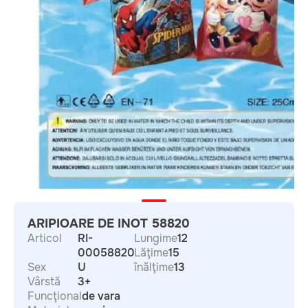
ARIPIOARE DE INOT 58820
Articol
RI-
Lungime
12
00058820
Lăţime
15
Sex
U
înălţime
13
Vârstă
3+
Funcţional
de vara