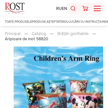
RU
EN
TOATE PRODUSELE
PRODUSE AȘTEPTATE
NOU
JUCĂRII CU INSTRUCȚIUNE
Principal
Catalog
Brățări gonflabile
Aripioare de inot 58820