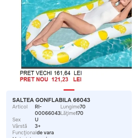
SALTEA GONFLABILA 66043
Articol
RI-
Lungime
70
00066043
Lăţime
170
Sex
U
Vârstă
3+
Funcţional
de vara