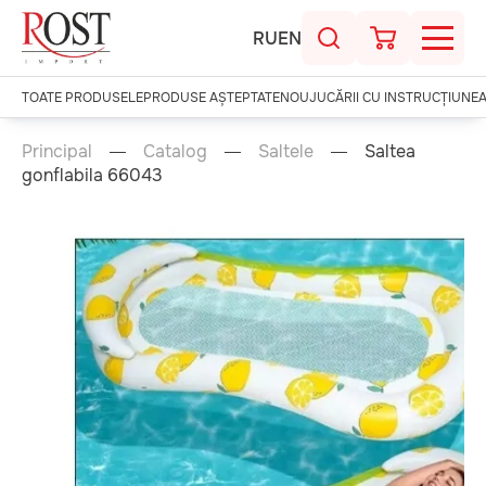
RU
EN
TOATE PRODUSELE
PRODUSE AȘTEPTATE
NOU
JUCĂRII CU INSTRUCȚIUNE
Principal
Catalog
Saltele
Saltea
gonflabila 66043